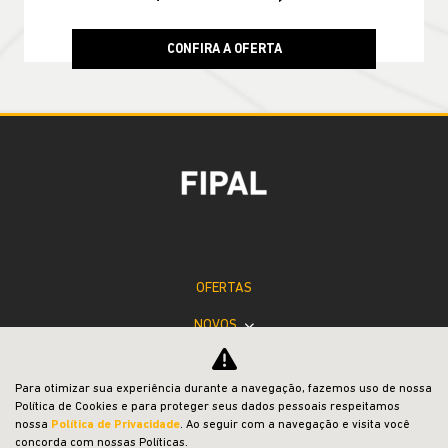
RENEGADE
Renegade Altitude T270 4X2 2027
JEEP POWER
Para otimizar sua experiência durante a navegação, fazemos uso de nossa
Política de Cookies e para proteger seus dados pessoais respeitamos
nossa
Política de Privacidade
. Ao seguir com a navegação e visita você
PESSOA FÍSICA
concorda com nossas Políticas.