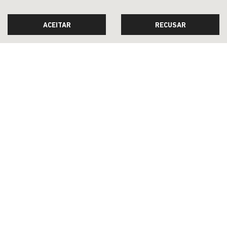
À VISTA POR R$ 124.990,00
ACEITAR
RECUSAR
CONFIRA A OFERTA
RENEGADE
Renegade Longitude T270 4X2 2027