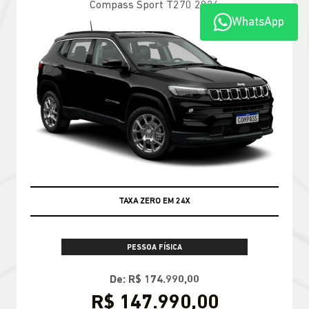
WhatsApp
100% DA TABELA FIPE NO SEU USADO
PESSOA FÍSICA
TABELA FIPE NO SEU SEMINOVO + TAXA
ZERO
CONFIRA A OFERTA