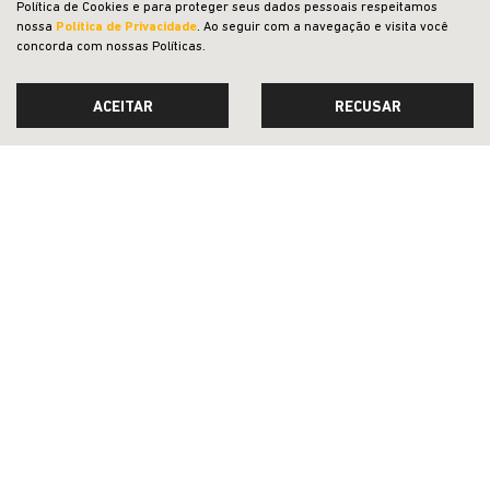
Política de Cookies e para proteger seus dados pessoais respeitamos
PESSOA FÍSICA
nossa
Política de Privacidade
. Ao seguir com a navegação e visita você
À VISTA POR R$ 124.990,00
concorda com nossas Políticas.
CONFIRA A OFERTA
ACEITAR
RECUSAR
RENEGADE
Renegade Longitude T270 4X2 2027