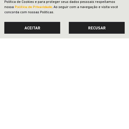
Política de Cookies e para proteger seus dados pessoais respeitamos
PESSOA FÍSICA
nossa
Política de Privacidade
. Ao seguir com a navegação e visita você
À VISTA POR R$ 124.990,00
concorda com nossas Políticas.
CONFIRA A OFERTA
ACEITAR
RECUSAR
RENEGADE
Renegade Longitude T270 4X2 2027