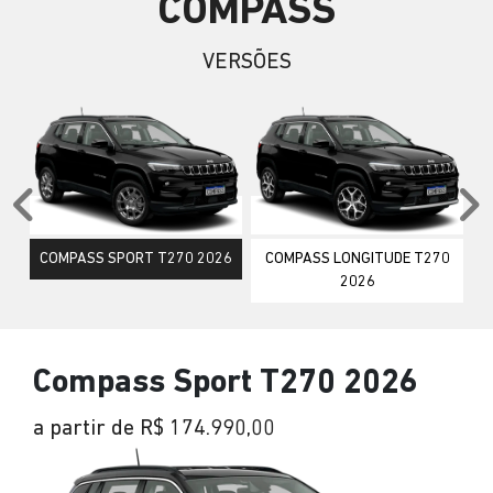
COMPASS
VERSÕES
Anterior
P
COMPASS SPORT T270 2026
COMPASS LONGITUDE T270
2026
Compass Sport T270 2026
a partir de R$ 174.990,00