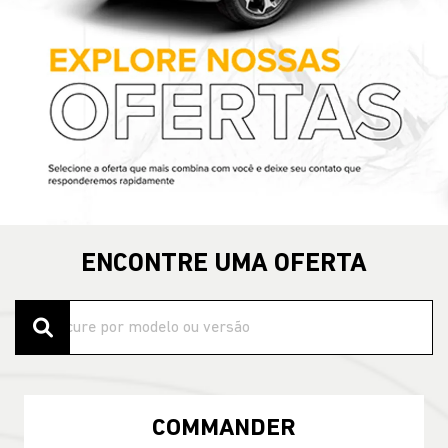
templates.template-01.components.carousel.texts.control
temp
ENCONTRE UMA OFERTA
COMMANDER