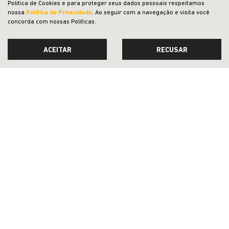
Política de Cookies e para proteger seus dados pessoais respeitamos
nossa
Política de Privacidade
. Ao seguir com a navegação e visita você
SEMINOVOS
concorda com nossas Políticas.
PÓS-VENDAS
ACEITAR
RECUSAR
LOJA ONLINE
INSTITUCIONAL
COMPARATIVO
Desacelere. Seu bem maior é a vida.
Desenvolvido pela DEALERSPACE ® Direitos Reservados.