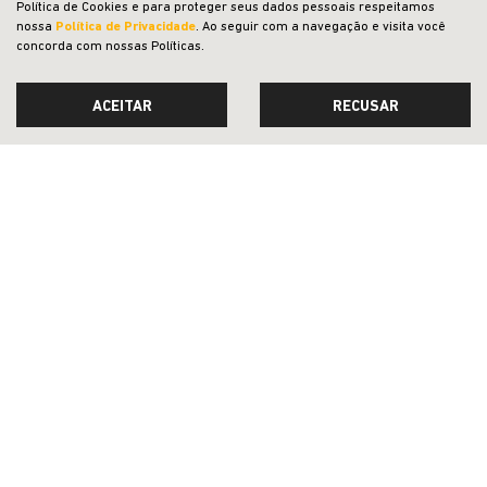
Política de Cookies e para proteger seus dados pessoais respeitamos
PESSOA FÍSICA
nossa
Política de Privacidade
. Ao seguir com a navegação e visita você
concorda com nossas Políticas.
De: R$ 174.990,00
R$ 147.990,00
ACEITAR
RECUSAR
CONFIRA A OFERTA
RENEGADE
Renegade Altitude T270 4X2 2027