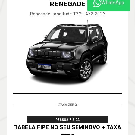
WhatsApp
100% DA TABELA FIPE NO SEU USADO
PESSOA FÍSICA
TABELA FIPE NO SEU SEMINOVO + TAXA
ZERO
CONFIRA A OFERTA