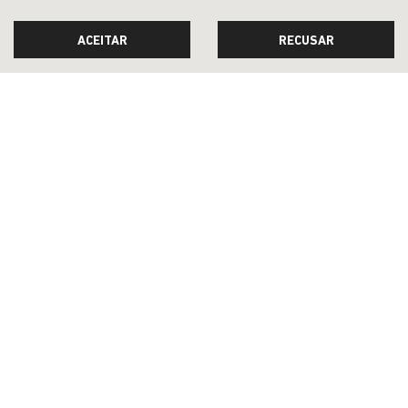
ACEITAR
RECUSAR
OFERTAS
NOVOS
VENDAS DIRETAS
JEEP ACESSÍVEL
SOLUÇÕES FINANCEIRAS
SEMINOVOS
PÓS-VENDAS
LOJA ONLINE
INSTITUCIONAL
COMPARATIVO