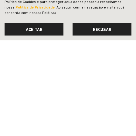
Política de Cookies e para proteger seus dados pessoais respeitamos
PESSOA FÍSICA
nossa
Política de Privacidade
. Ao seguir com a navegação e visita você
À VISTA POR R$ 124.990,00
concorda com nossas Políticas.
CONFIRA A OFERTA
ACEITAR
RECUSAR
RENEGADE
Renegade Longitude T270 4X2 2027