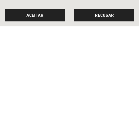
À VISTA POR R$ 124.990,00
ACEITAR
RECUSAR
CONFIRA A OFERTA
RENEGADE
Renegade Longitude T270 4X2 2027