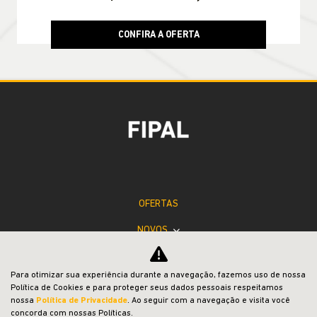
RENEGADE
Renegade Altitude T270 4X2 2027
JEEP POWER
Para otimizar sua experiência durante a navegação, fazemos uso de nossa
Política de Cookies e para proteger seus dados pessoais respeitamos
nossa
Política de Privacidade
. Ao seguir com a navegação e visita você
PESSOA FÍSICA
concorda com nossas Políticas.