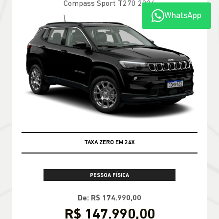
WhatsApp
100% DA TABELA FIPE NO SEU USADO
PESSOA FÍSICA
TABELA FIPE NO SEU SEMINOVO + TAXA
ZERO
CONFIRA A OFERTA