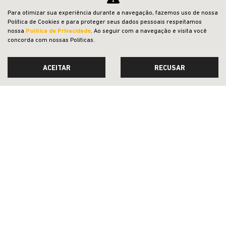
Para otimizar sua experiência durante a navegação, fazemos uso de nossa
PESSOA FÍSICA
Política de Cookies e para proteger seus dados pessoais respeitamos
nossa
Política de Privacidade
. Ao seguir com a navegação e visita você
De: R$ 174.990,00
concorda com nossas Políticas.
R$ 147.990,00
ACEITAR
RECUSAR
CONFIRA A OFERTA
RENEGADE
Renegade Altitude T270 4X2 2027