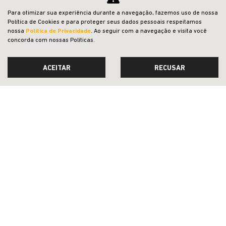
Para otimizar sua experiência durante a navegação, fazemos uso de nossa
PESSOA FÍSICA
Política de Cookies e para proteger seus dados pessoais respeitamos
nossa
Política de Privacidade
. Ao seguir com a navegação e visita você
De: R$ 174.990,00
concorda com nossas Políticas.
R$ 147.990,00
ACEITAR
RECUSAR
CONFIRA A OFERTA
RENEGADE
Renegade Altitude T270 4X2 2027