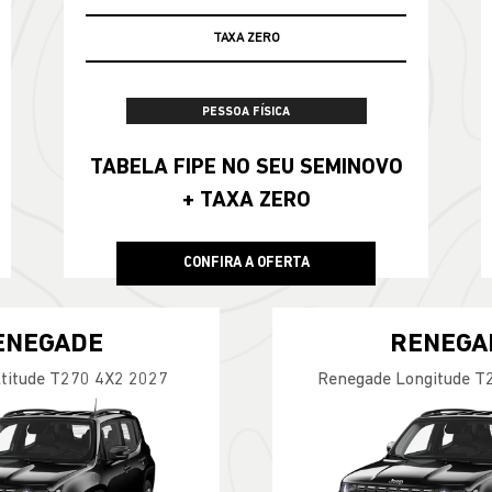
100% DA TABELA FIPE NO SEU USADO
PESSOA FÍSICA
TABELA FIPE NO SEU SEMINOVO
+ TAXA ZERO
CONFIRA A OFERTA
ENEGADE
RENEGA
titude T270 4X2 2027
Renegade Longitude T