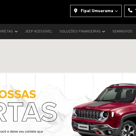
Fipal Umuarama
DIRETAS
JEEP ACESSÍVEL
SOLUÇÕES FINANCEIRAS
SEMINOVOS
s.control_prev