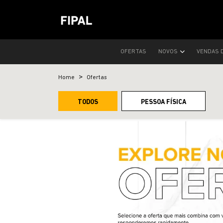
OFERTAS
NOVOS
VENDAS 
Home
Ofertas
TODOS
PESSOA FÍSICA
templates.template-01.components.carousel.text