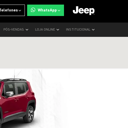
Telefones
WhatsApp
PÓS-VENDAS
LOJA ONLINE
INSTITUCIONAL
templates.tem