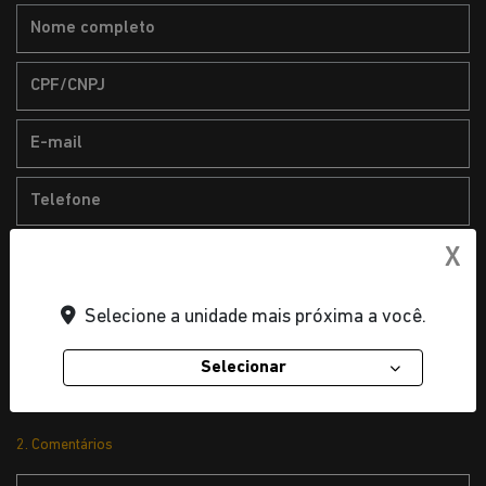
X
Anexar seu currículo
Selecione a unidade mais próxima a você.
Envio de arquivo no formato PDF, DOC e DOCX. O
Selecionar
tamanho máximo é 5 MB.
2. Comentários