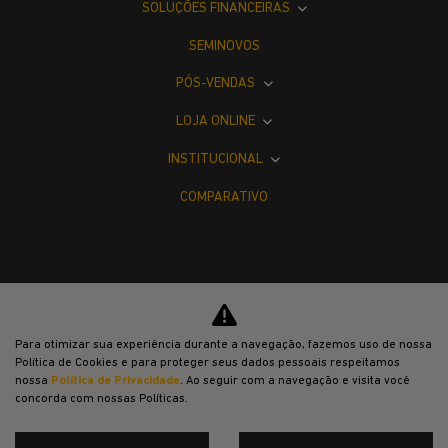
SOLUÇÕES FINANCEIRAS
SEMINOVOS
PÓS-VENDAS
LOJA ONLINE
INSTITUCIONAL
COMPARATIVO
Desacelere. Seu bem maior é a vida.
Para otimizar sua experiência durante a navegação, fazemos uso de nossa
Política de Cookies e para proteger seus dados pessoais respeitamos
nossa
Política de Privacidade
. Ao seguir com a navegação e visita você
concorda com nossas Políticas.