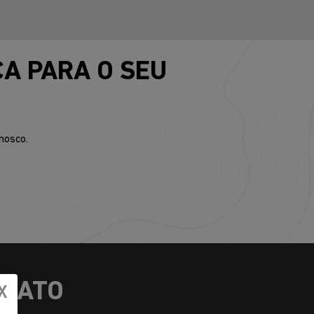
A PARA O SEU
nosco.
NTATO
X