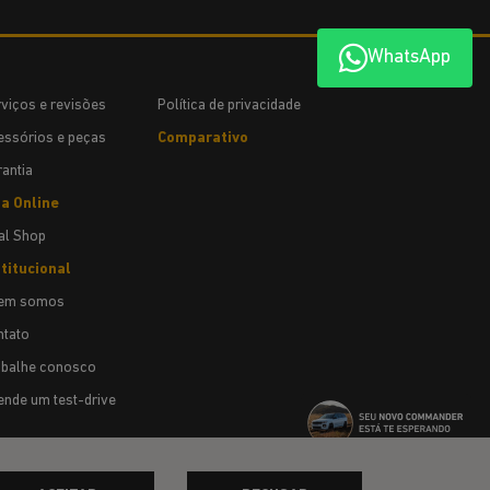
WhatsApp
viços e revisões
Política de privacidade
ssórios e peças
Comparativo
antia
ja Online
al Shop
titucional
em somos
ntato
abalhe conosco
nde um test-drive