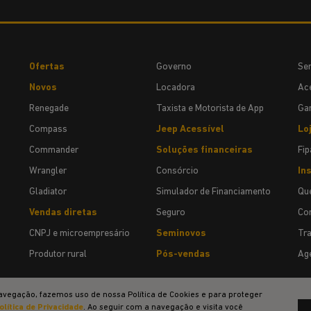
Ofertas
Governo
Ser
Novos
Locadora
Ace
Renegade
Taxista e Motorista de App
Gar
Compass
Jeep Acessível
Lo
Commander
Soluções financeiras
Fip
Wrangler
Consórcio
Ins
Gladiator
Simulador de Financiamento
Qu
Vendas diretas
Seguro
Co
CNPJ e microempresário
Seminovos
Tr
Produtor rural
Pós-vendas
Age
avegação, fazemos uso de nossa Política de Cookies e para proteger
olítica de Privacidade
. Ao seguir com a navegação e visita você