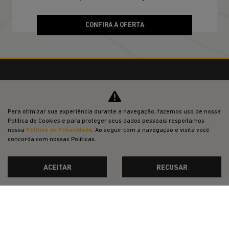
Renegade Altitude T270 4X2 2027
Para otimizar sua experiência durante a navegação, fazemos uso de nossa
Política de Cookies e para proteger seus dados pessoais respeitamos
nossa
Política de Privacidade
. Ao seguir com a navegação e visita você
concorda com nossas Políticas.
JEEP POWER
ACEITAR
RECUSAR
PESSOA FÍSICA
À VISTA POR R$ 124.990,00
CONFIRA A OFERTA