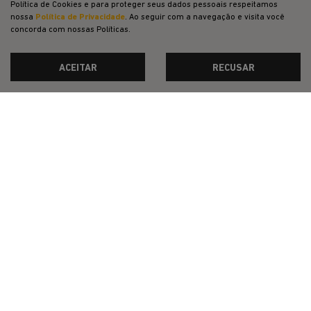
Política de Cookies e para proteger seus dados pessoais respeitamos
PESSOA FÍSICA
nossa
Política de Privacidade
. Ao seguir com a navegação e visita você
À VISTA POR R$ 124.990,00
concorda com nossas Políticas.
CONFIRA A OFERTA
ACEITAR
RECUSAR
RENEGADE
Renegade Longitude T270 4X2 2027