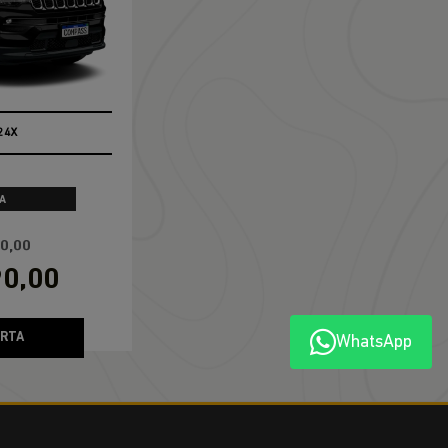
RENEGADE
Renegade Altitude T270 4X2 2027
WhatsApp
JEEP POWER