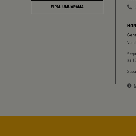
FIPAL UMUARAMA
HOR
Gera
Vend
Segu
às 1
Sába
M