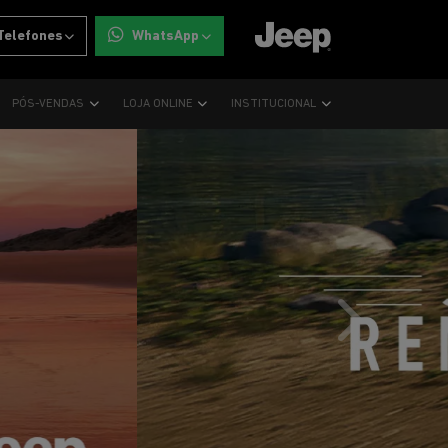
Telefones
WhatsApp
PÓS-VENDAS
LOJA ONLINE
INSTITUCIONAL
templates.tem