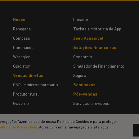
Novos
Locadora
Renegade
Taxista e Motorista de App
Compass
Jeep Acessível
Commander
Soluções financeiras
Wrangler
Consórcio
Gladiator
Simulador de Financiamento
Vendas diretas
Seguro
CNPJ e microempresário
Seminovos
Produtor rural
Pós-vendas
Governo
Serviços e revisões
avegação, fazemos uso de nossa Política de Cookies e para proteger
olítica de Privacidade
. Ao seguir com a navegação e visita você
Desenvolvido pela DEALERSPACE ® Direitos Reservados.